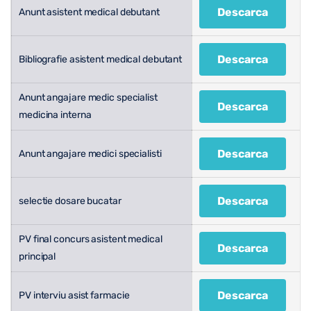
Descarca
Anunt asistent medical debutant
Descarca
Bibliografie asistent medical debutant
Anunt angajare medic specialist
Descarca
medicina interna
Descarca
Anunt angajare medici specialisti
Descarca
selectie dosare bucatar
PV final concurs asistent medical
Descarca
principal
Descarca
PV interviu asist farmacie