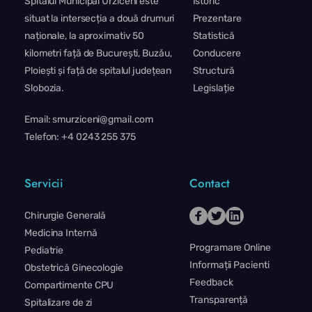
Spitalul Municipal Urziceni este 
Istoric
situat la intersecția a două drumuri 
Prezentare
naționale, la aproximativ 50 
Statistică
kilometri față de București, Buzău, 
Conducere
Ploiești și față de spitalul județean 
Structură
Slobozia.
Legislație
Email: smurziceni@gmail.com
Telefon: +4 0243 255 375
Servicii
Contact
Chirurgie Generală
Medicina Internă
Programare Online
Pediatrie
Informații Pacienti
Obstetrică Ginecologie
Feedback
Compartimente CPU
Transparență
Spitalizare de zi