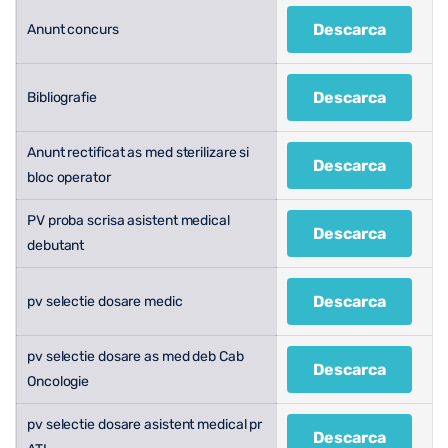
Descarca
Anunt concurs
Descarca
Bibliografie
Anunt rectificat as med sterilizare si
Descarca
bloc operator
PV proba scrisa asistent medical
Descarca
debutant
Descarca
pv selectie dosare medic
pv selectie dosare as med deb Cab
Descarca
Oncologie
pv selectie dosare asistent medical pr
Descarca